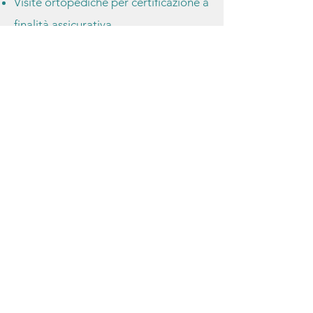
Visite ortopediche per certificazione a
finalità assicurativa
PRENOTA ONLINE
Via Federico Bellazzi, 3
20128 Milano
Lunedì - Venerdì
9.00 - 19.00
Si riceve su
appuntamento
349 21 51 564