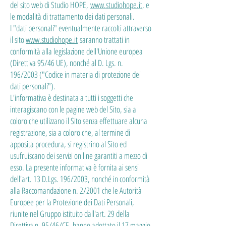
del sito web di Studio HOPE,
www.studiohope.it
, e
le modalità di trattamento dei dati personali.
I "dati personali" eventualmente raccolti attraverso
il sito
www.studiohope.it
saranno trattati in
conformità alla legislazione dell'Unione europea
(Direttiva 95/46 UE), nonché al D. Lgs. n.
196/2003 ("Codice in materia di protezione dei
dati personali").
L'informativa è destinata a tutti i soggetti che
interagiscano con le pagine web del Sito, sia a
coloro che utilizzano il Sito senza effettuare alcuna
registrazione, sia a coloro che, al termine di
apposita procedura, si registrino al Sito ed
usufruiscano dei servizi on line garantiti a mezzo di
esso. La presente informativa è fornita ai sensi
dell'art. 13 D.Lgs. 196/2003, nonché in conformità
alla Raccomandazione n. 2/2001 che le Autorità
Europee per la Protezione dei Dati Personali,
riunite nel Gruppo istituito dall'art. 29 della
Direttiva n. 95/46/CE, hanno adottato il 17 maggio