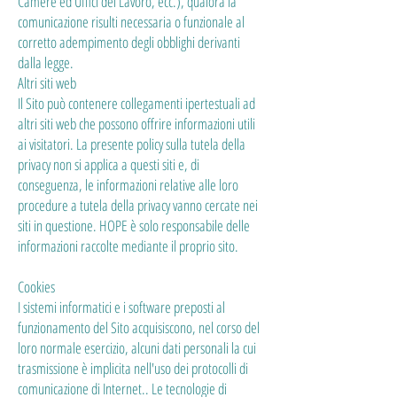
Camere ed Uffici del Lavoro, ecc.), qualora la
comunicazione risulti necessaria o funzionale al
corretto adempimento degli obblighi derivanti
dalla legge.
Altri siti web
Il Sito può contenere collegamenti ipertestuali ad
altri siti web che possono offrire informazioni utili
ai visitatori. La presente policy sulla tutela della
privacy non si applica a questi siti e, di
conseguenza, le informazioni relative alle loro
procedure a tutela della privacy vanno cercate nei
siti in questione. HOPE è solo responsabile delle
informazioni raccolte mediante il proprio sito.
Cookies
I sistemi informatici e i software preposti al
funzionamento del Sito acquisiscono, nel corso del
loro normale esercizio, alcuni dati personali la cui
trasmissione è implicita nell'uso dei protocolli di
comunicazione di Internet.. Le tecnologie di