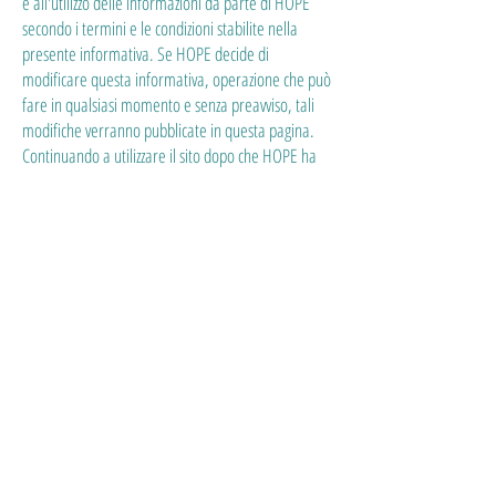
e all'utilizzo delle informazioni da parte di HOPE
secondo i termini e le condizioni stabilite nella
presente informativa. Se HOPE decide di
modificare questa informativa, operazione che può
fare in qualsiasi momento e senza preavviso, tali
modifiche verranno pubblicate in questa pagina.
Continuando a utilizzare il sito dopo che HOPE ha
pubblicato le modifiche alla presente informativa,
l'utente accetta tali modifiche. Si consiglia di
controllare periodicamente questa pagina del sito
per apprendere eventuali modifiche a questa
informativa.
Diritti degli interessati
Ricordiamo infine che, ai sensi dell'art. 7 del D.Lgs.
196/2003, l'interessato ha diritto di:
ottenere la conferma dell'esistenza o meno di dati
personali e la comunicazione degli stessi in forma
intellegibile;
ottenere, a cui del Titolare o del Responsabile del