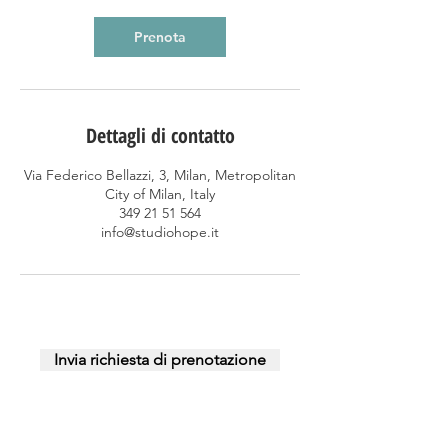
u
t
Prenota
i
Dettagli di contatto
Via Federico Bellazzi, 3, Milan, Metropolitan
City of Milan, Italy
349 21 51 564
info@studiohope.it
Invia richiesta di prenotazione
Via Federico Bellazzi, 3
20128 Milano