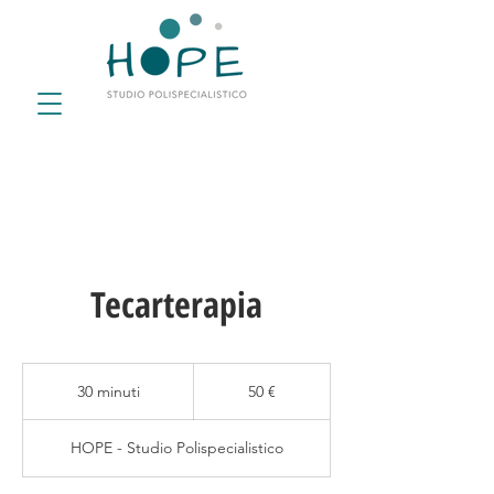
Tecarterapia
50
euro
30 minuti
3
50 €
0
m
HOPE - Studio Polispecialistico
i
n