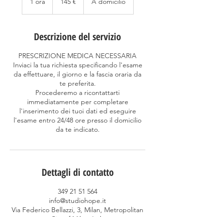
1 ora
1
145 €
A domicilio
o
r
Descrizione del servizio
PRESCRIZIONE MEDICA NECESSARIA
Inviaci la tua richiesta specificando l'esame
da effettuare, il giorno e la fascia oraria da
te preferita.
Procederemo a ricontattarti
immediatamente per completare
l'inserimento dei tuoi dati ed eseguire
l'esame entro 24/48 ore presso il domicilio
da te indicato.
Dettagli di contatto
349 21 51 564
info@studiohope.it
Via Federico Bellazzi, 3, Milan, Metropolitan