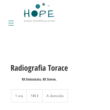
Radiografia Torace
RX Emicostato, RX Sterno.
145
euro
1 ora
1
145 €
A domicilio
o
r