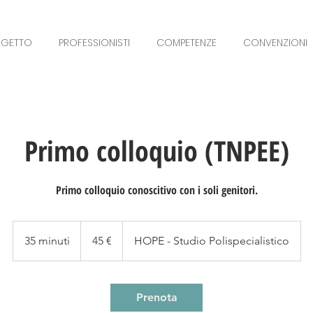
OGETTO
PROFESSIONISTI
COMPETENZE
CONVENZIONI
Primo colloquio (TNPEE)
Primo colloquio conoscitivo con i soli genitori.
45
euro
35 minuti
3
45 €
HOPE - Studio Polispecialistico
5
m
i
Prenota
n