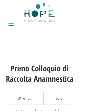
Primo Colloquio di
Raccolta Anamnestica
80
euro
50 minuti
5
80 €
0
m