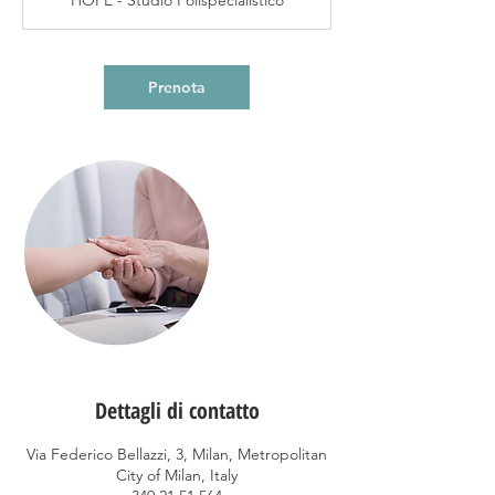
HOPE - Studio Polispecialistico
i
n
u
t
Prenota
i
Dettagli di contatto
Via Federico Bellazzi, 3, Milan, Metropolitan
City of Milan, Italy