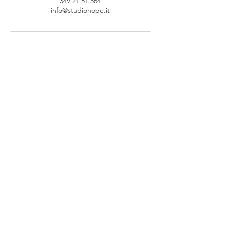
349 21 51 564
info@studiohope.it
Invia richiesta di prenotazione
Via Federico Bellazzi, 3
20128 Milano
Lunedì - Venerdì
9.00 - 19.00
Si riceve su
appuntamento
349 21 51 564