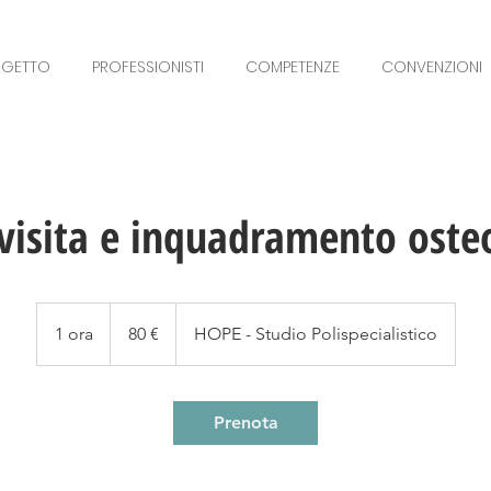
OGETTO
PROFESSIONISTI
COMPETENZE
CONVENZIONI
visita e inquadramento oste
80
euro
1 ora
1
80 €
HOPE - Studio Polispecialistico
o
r
Prenota