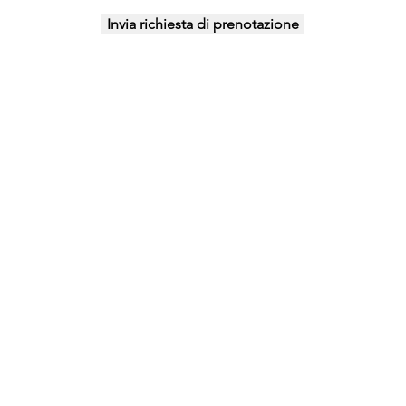
Invia richiesta di prenotazione
nfo@studiohope.it