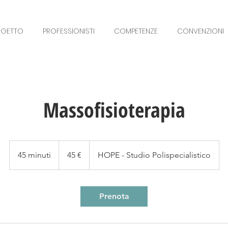
OGETTO
PROFESSIONISTI
COMPETENZE
CONVENZIONI
Massofisioterapia
45
euro
45 minuti
4
45 €
HOPE - Studio Polispecialistico
5
m
i
Prenota
n
u