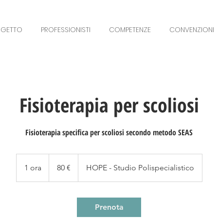
OGETTO
PROFESSIONISTI
COMPETENZE
CONVENZIONI
Fisioterapia per scoliosi
Fisioterapia specifica per scoliosi secondo metodo SEAS
80
euro
1 ora
1
80 €
HOPE - Studio Polispecialistico
o
r
Prenota