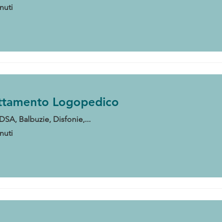
nuti
ttamento Logopedico
DSA, Balbuzie, Disfonie,...
nuti