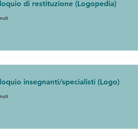
loquio di restituzione (Logopedia)
nuti
loquio insegnanti/specialisti (Logo)
nuti