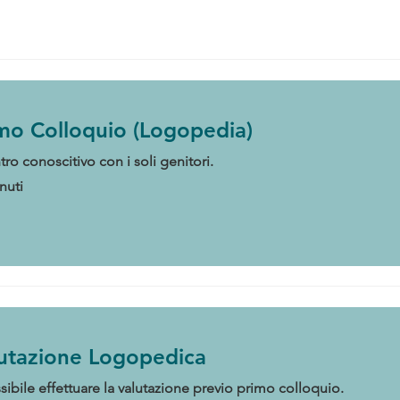
mo Colloquio (Logopedia)
tro conoscitivo con i soli genitori.
nuti
utazione Logopedica
sibile effettuare la valutazione previo primo colloquio.