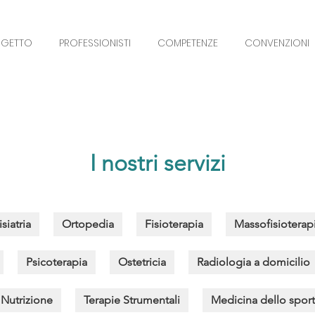
OGETTO
PROFESSIONISTI
COMPETENZE
CONVENZIONI
I nostri servizi
isiatria
Ortopedia
Fisioterapia
Massofisioterap
Psicoterapia
Ostetricia
Radiologia a domicilio
Nutrizione
Terapie Strumentali
Medicina dello sport