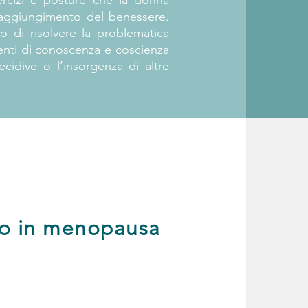
ercizi e posture che la donna
 raggiungimento del benessere.
o di risolvere la problematica
menti di conoscenza e coscienza
ecidive o l’insorgenza di altre
o in menopausa