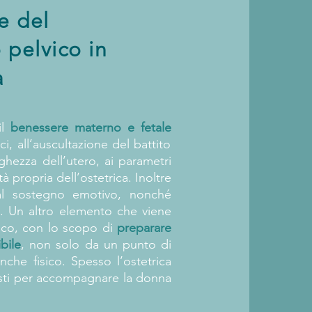
e del
 pelvico in
a
il
benessere materno e fetale
i, all’auscultazione del battito
nghezza dell’utero, ai parametri
tà propria dell’ostetrica. Inoltre
 al sostegno emotivo, nonché
e. Un altro elemento che viene
vico, con lo scopo di
preparare
bile
, non solo da un punto di
che fisico. Spesso l’ostetrica
nisti per accompagnare la donna