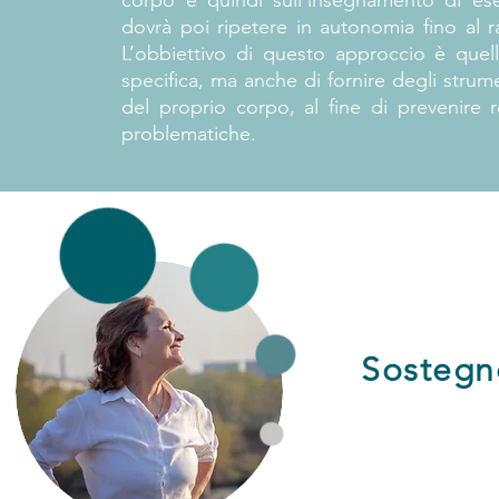
corpo e quindi sull’insegnamento di es
dovrà poi ripetere in autonomia fino al
L’obbiettivo di questo approccio è quell
specifica, ma anche di fornire degli stru
del proprio corpo, al fine di prevenire r
problematiche.
Sostegn