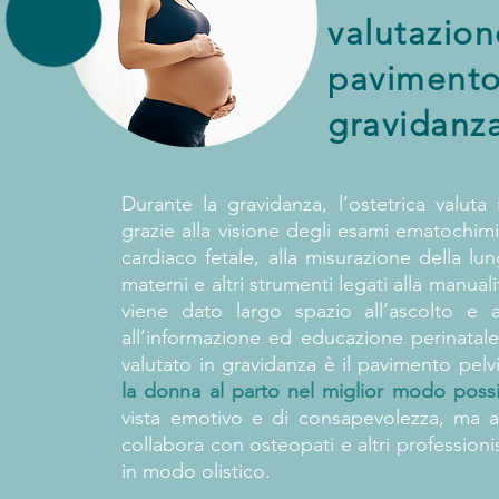
valutazion
pavimento
gravidanz
Durante la gravidanza, l’ostetrica valuta 
grazie alla visione degli esami ematochimic
cardiaco fetale, alla misurazione della lu
materni e altri strumenti legati alla manuali
viene dato largo spazio all’ascolto e
all’informazione ed educazione perinatal
valutato in gravidanza è il pavimento pel
la donna al parto nel miglior modo possi
vista emotivo e di consapevolezza, ma an
collabora con osteopati e altri professio
in modo olistico.