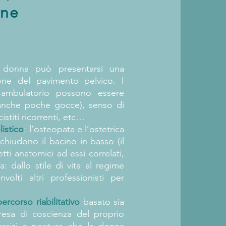
one
a donna può presentarsi una
one del pavimento pelvico. I
 ambulatorio possono essere
 (anche poche gocce), senso di
istiti ricorrenti, etc…
istico
: l’osteopata e l’ostetrica
chiudono il bacino in basso (il
tti anatomici ad essi correlati,
a: dallo stile di vita al regime
volti altri professionisti per
percorso riabilitativo
basato sia
presa di coscienza del proprio